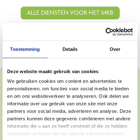
ALLE DIENSTEN VOOR HET MKB
Toestemming
Details
Over
Deze website maakt gebruik van cookies
We gebruiken cookies om content en advertenties te
personaliseren, om functies voor social media te bieden
Ondermijning (overheid)
en om ons websiteverkeer te analyseren. Ook delen we
informatie over uw gebruik van onze site met onze
partners voor social media, adverteren en analyse. Deze
Criminele activiteiten blijven zelden beperkt
partners kunnen deze gegevens combineren met andere
tot de onderwereld. Steeds vaker raken ze
informatie die u aan ze heeft verstrekt of die ze hebben
verzameld op basis van uw gebruik van hun services.
verweven met de legale economie, via