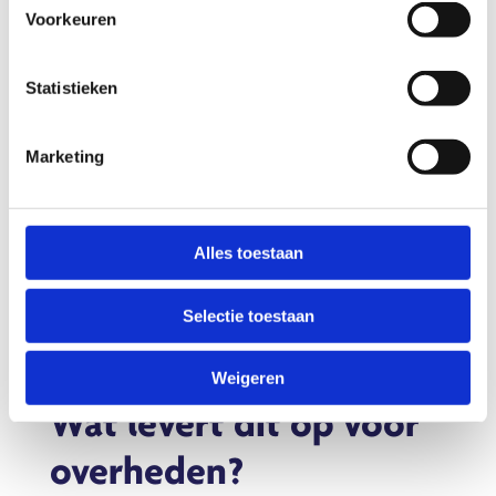
Voorkeuren
Direct advies nodig?
Statistieken
Neem vrijblijvend contact met ons
op. Wij helpen u snel verder.
Marketing
BEL ONS +31(0)651345392
Alles toestaan
MAIL ONS
Selectie toestaan
Weigeren
Wat levert dit op voor
overheden?