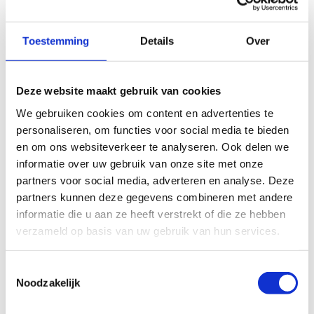
Risicoanalyse
: inzicht in juridische,
milieukundige en bestuurlijke risico’s
Toestemming
Details
Over
Strategisch advies
: keuze tussen
bestuursrechtelijke en strafrechtelijke
routes, afgestemd op de bestuurlijke
Deze website maakt gebruik van cookies
context
We gebruiken cookies om content en advertenties te
Coördinatie
: afstemming tussen
personaliseren, om functies voor social media te bieden
en om ons websiteverkeer te analyseren. Ook delen we
gemeenten, omgevingsdiensten,
informatie over uw gebruik van onze site met onze
politie en OM
partners voor social media, adverteren en analyse. Deze
Dossiervorming
: opbouw van
partners kunnen deze gegevens combineren met andere
informatie die u aan ze heeft verstrekt of die ze hebben
juridisch houdbare en goed
verzameld op basis van uw gebruik van hun services.
gedocumenteerde dossiers
Toestemmingsselectie
Noodzakelijk