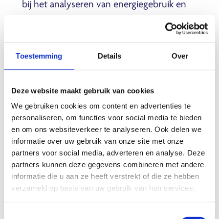
bij het analyseren van energiegebruik en
het bepalen van passende maatregelen.
Daarbij vertalen we complexe regels en
technische termen naar concrete acties.
Toestemming
Details
Over
Onze ondersteuning bestaat uit:
Energiescan en nulmeting
: we
Deze website maakt gebruik van cookies
brengen het energieverbruik in kaart
We gebruiken cookies om content en advertenties te
personaliseren, om functies voor social media te bieden
en laten zien waar winst te behalen is
en om ons websiteverkeer te analyseren. Ook delen we
Advies op maat
: van isolatie tot
informatie over uw gebruik van onze site met onze
verlichting en procesoptimalisatie, we
partners voor social media, adverteren en analyse. Deze
partners kunnen deze gegevens combineren met andere
rekenen door wat echt verschil maakt
informatie die u aan ze heeft verstrekt of die ze hebben
Subsidie- en financieringsadvies
: we
verzameld op basis van uw gebruik van hun services.
wijzen op regelingen zoals de EIA of
SDE++ en helpen die slim toe te
Toestemmingsselectie